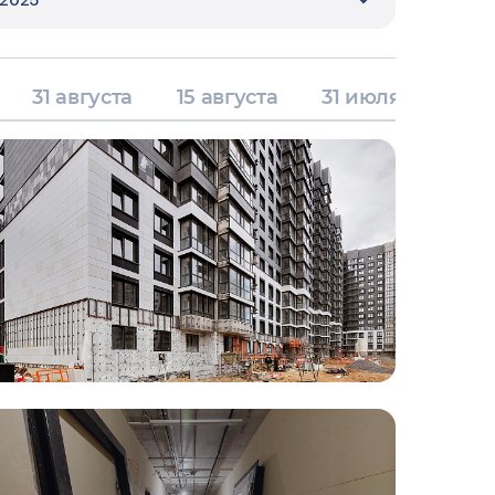
2025
31 августа
15 августа
31 июля
15 и