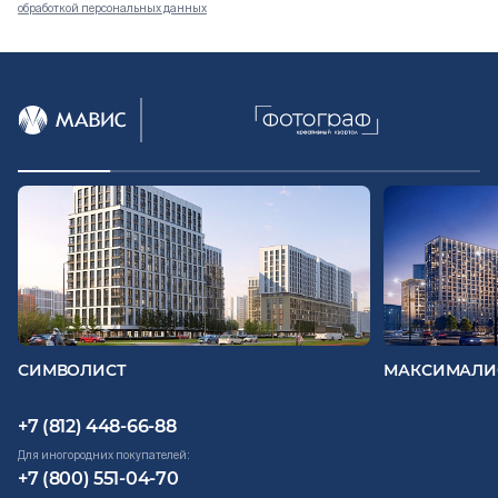
обработкой персональных данных
Документация
ВЫБРАТЬ КВАРТИРУ
Проекты
О компании
Жизнь в мавис
СИМВОЛИСТ
МАКСИМАЛИ
+7 (812) 448-66-88
Для иногородних покупателей:
+7 (800) 551-04-70