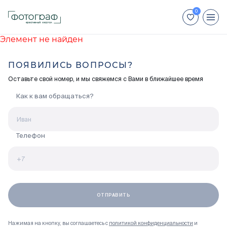
Элемент не найден
+7 (812) 448-66-88
ПОЯВИЛИСЬ ВОПРОСЫ?
Для иногородних покупателей:
Оставьте свой номер, и мы свяжемся с Вами в ближайшее время
+7 (800) 551-04-70
Как к вам обращаться?
Недвижимость
Способы покупки
Телефон
Отделка
Акции
Ход строительства
Нажимая на кнопку, вы соглашаетесь с
политикой конфиденциальности
и