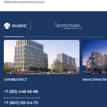
обработкой персональных данных
Документация
ВЫБРАТЬ КВАРТИРУ
Проекты
О компании
Жизнь в мавис
СИМВОЛИСТ
МАКСИМАЛИ
+7 (812) 448-66-88
Для иногородних покупателей:
+7 (800) 551-04-70