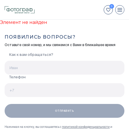
Элемент не найден
+7 (812) 448-66-88
ПОЯВИЛИСЬ ВОПРОСЫ?
Для иногородних покупателей:
Оставьте свой номер, и мы свяжемся с Вами в ближайшее время
+7 (800) 551-04-70
Как к вам обращаться?
Недвижимость
Способы покупки
Телефон
Отделка
Акции
Ход строительства
Нажимая на кнопку, вы соглашаетесь с
политикой конфиденциальности
и