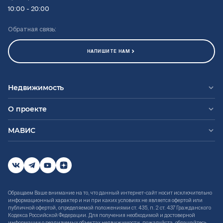
10:00 - 20:00
Обратная связь:
НАПИШИТЕ НАМ
Недвижимость
О проекте
МАВИС
Обращаем Ваше внимание на то, что данный интернет-сайт носит исключительно
информационный характер и ни при каких условиях не является офертой или
публичной офертой, определяемой положениями ст. 435, п. 2 ст. 437 Гражданского
Кодекса Российской Федерации. Для получения необходимой и достоверной
информации о реализуемых объектах недвижимости, пожалуйста, обращайтесь